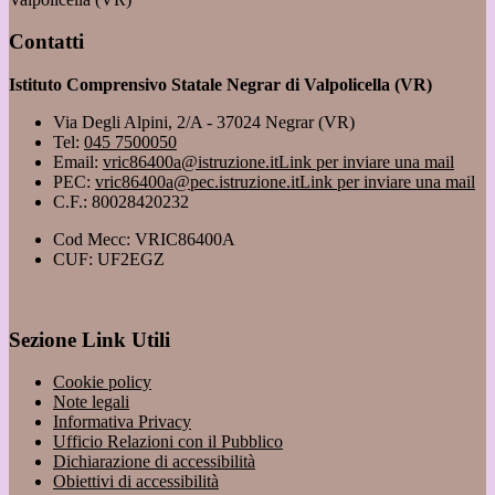
Contatti
Istituto Comprensivo Statale Negrar di Valpolicella (VR)
Via Degli Alpini, 2/A - 37024 Negrar (VR)
Tel:
045 7500050
Email:
vric86400a@istruzione.it
Link per inviare una mail
PEC:
vric86400a@pec.istruzione.it
Link per inviare una mail
C.F.: 80028420232
Cod Mecc: VRIC86400A
CUF: UF2EGZ
Sezione Link Utili
Cookie policy
Note legali
Informativa Privacy
Ufficio Relazioni con il Pubblico
Dichiarazione di accessibilità
Obiettivi di accessibilità