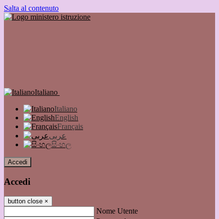
Salta al contenuto
Italiano
Italiano
English
Français
عربى
සිංහල
Accedi
Accedi
button close
×
Nome Utente