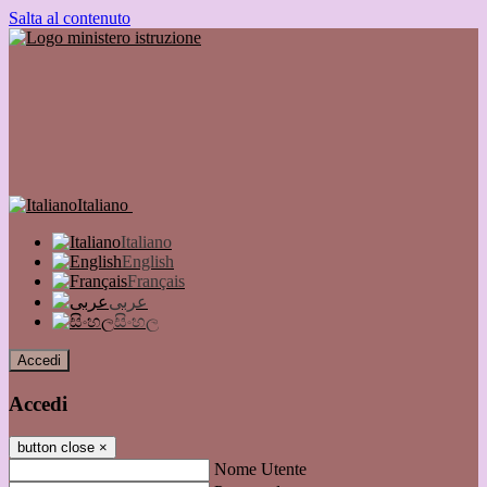
Salta al contenuto
Italiano
Italiano
English
Français
عربى
සිංහල
Accedi
Accedi
button close
×
Nome Utente