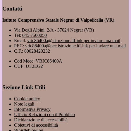
Contatti
Istituto Comprensivo Statale Negrar di Valpolicella (VR)
Via Degli Alpini, 2/A - 37024 Negrar (VR)
Tel:
045 7500050
Email:
vric86400a@istruzione.it
Link per inviare una mail
PEC:
vric86400a@pec.istruzione.it
Link per inviare una mail
C.F.: 80028420232
Cod Mecc: VRIC86400A
CUF: UF2EGZ
Sezione Link Utili
Cookie policy
Note legali
Informativa Privacy
Ufficio Relazioni con il Pubblico
Dichiarazione di accessibilità
Obiettivi di accessibilità
Whistleblowing