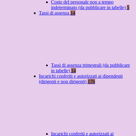
Costo del personale non a tempo
indeterminato (da pubblicare in tabelle)
5
Tassi di assenza
14
Tassi di assenza trimestrali (da pubblicare
in tabelle)
14
Incarichi conferiti e autorizzati ai dipendenti
(dirigenti e non dirigenti)
176
Incarichi conferiti e autorizzati ai