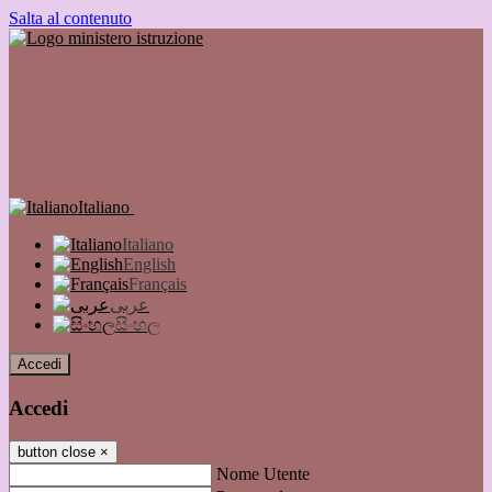
Salta al contenuto
Italiano
Italiano
English
Français
عربى
සිංහල
Accedi
Accedi
button close
×
Nome Utente