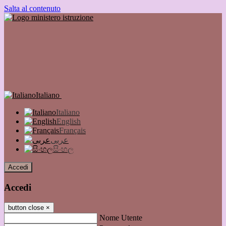
Salta al contenuto
Italiano
Italiano
English
Français
عربى
සිංහල
Accedi
Accedi
button close
×
Nome Utente