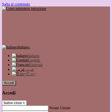
Salta al contenuto
Italiano
Italiano
English
Français
عربى
සිංහල
Accedi
Accedi
button close
×
Nome Utente