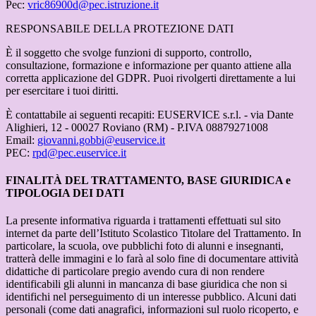
Pec:
vric86900d@pec.istruzione.it
RESPONSABILE DELLA PROTEZIONE DATI
È il soggetto che svolge funzioni di supporto, controllo,
consultazione, formazione e informazione per quanto attiene alla
corretta applicazione del GDPR. Puoi rivolgerti direttamente a lui
per esercitare i tuoi diritti.
È
contattabile ai seguenti recapiti: EUSERVICE s.r.l. - via Dante
Alighieri, 12 - 00027 Roviano (RM) - P.IVA 08879271008
Email:
giovanni.gobbi@euservice.it
PEC:
rpd@pec.euservice.it
FINALITÀ DEL TRATTAMENTO, BASE GIURIDICA e
TIPOLOGIA DEI DATI
La presente informativa riguarda i trattamenti effettuati sul sito
internet da parte dell’Istituto Scolastico Titolare del Trattamento. In
particolare, la scuola, ove pubblichi foto di alunni e insegnanti,
tratterà delle immagini e lo farà al solo fine di documentare attività
didattiche di particolare pregio avendo cura di non rendere
identificabili gli alunni in mancanza di base giuridica che non si
identifichi nel perseguimento di un interesse pubblico. Alcuni dati
personali (come dati anagrafici, informazioni sul ruolo ricoperto, e