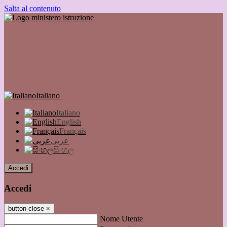
Salta al contenuto
Italiano
Italiano
English
Français
عربى
සිංහල
Accedi
Accedi
button close
×
Nome Utente