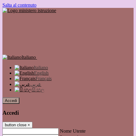
Salta al contenuto
Italiano
Italiano
English
Français
عربى
සිංහල
Accedi
Accedi
button close
×
Nome Utente