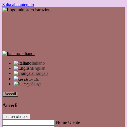
Salta al contenuto
Italiano
Italiano
English
Français
عربى
සිංහල
Accedi
Accedi
button close
×
Nome Utente