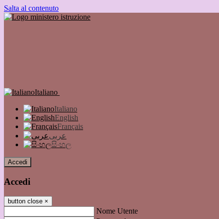
Salta al contenuto
Italiano
Italiano
English
Français
عربى
සිංහල
Accedi
Accedi
button close
×
Nome Utente