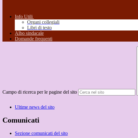
Info Utili
Organi collegiali
Libri di testo
Albo sindacale
Domande frequenti
Campo di ricerca per le pagine del sito
Ultime news del sito
Comunicati
Sezione comunicati del sito