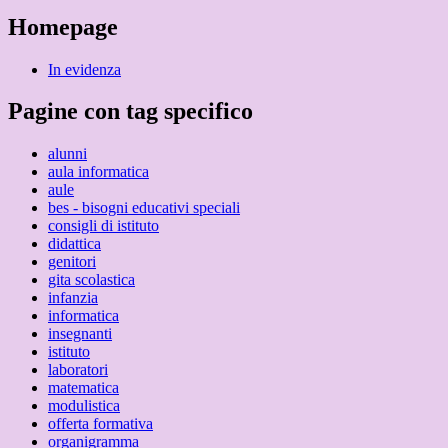
Homepage
In evidenza
Pagine con tag specifico
alunni
aula informatica
aule
bes - bisogni educativi speciali
consigli di istituto
didattica
genitori
gita scolastica
infanzia
informatica
insegnanti
istituto
laboratori
matematica
modulistica
offerta formativa
organigramma