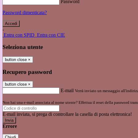
Password
Password dimenticata?
-
Entra con SPID
Entra con CIE
Seleziona utente
button close
×
Recupero password
button close
×
E-mail
Verrà inviato un messaggio all'indirizz
Non hai una e-mail associata al nome utente? Effettua il reset della password tram
E-mail inviata, si prega di controllare la casella di posta elettronica!
Errore
Chiudi