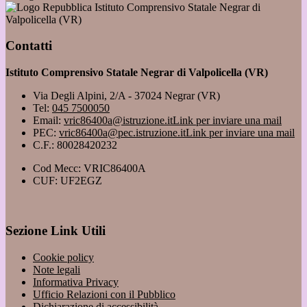
Istituto Comprensivo Statale Negrar di
Valpolicella (VR)
Contatti
Istituto Comprensivo Statale Negrar di Valpolicella (VR)
Via Degli Alpini, 2/A - 37024 Negrar (VR)
Tel:
045 7500050
Email:
vric86400a@istruzione.it
Link per inviare una mail
PEC:
vric86400a@pec.istruzione.it
Link per inviare una mail
C.F.: 80028420232
Cod Mecc: VRIC86400A
CUF: UF2EGZ
Sezione Link Utili
Cookie policy
Note legali
Informativa Privacy
Ufficio Relazioni con il Pubblico
Dichiarazione di accessibilità