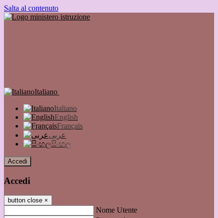
Salta al contenuto
Italiano
Italiano
English
Français
عربى
සිංහල
Accedi
Accedi
button close
×
Nome Utente