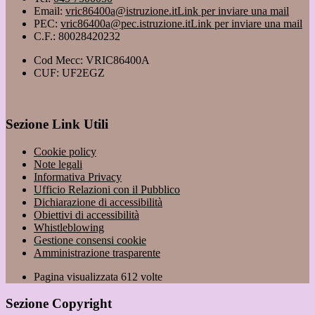
Email:
vric86400a@istruzione.it
Link per inviare una mail
PEC:
vric86400a@pec.istruzione.it
Link per inviare una mail
C.F.: 80028420232
Cod Mecc: VRIC86400A
CUF: UF2EGZ
Sezione Link Utili
Cookie policy
Note legali
Informativa Privacy
Ufficio Relazioni con il Pubblico
Dichiarazione di accessibilità
Obiettivi di accessibilità
Whistleblowing
Gestione consensi cookie
Amministrazione trasparente
Pagina visualizzata
612
volte
Sezione Copyright