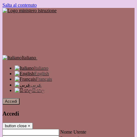
Salta al contenuto
Italiano
Italiano
English
Français
عربى
සිංහල
Accedi
Accedi
button close
×
Nome Utente