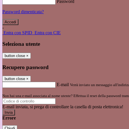
Password
Password dimenticata?
-
Entra con SPID
Entra con CIE
Seleziona utente
button close
×
Recupero password
button close
×
E-mail
Verrà inviato un messaggio all'indirizz
Non hai una e-mail associata al nome utente? Effettua il reset della password tram
E-mail inviata, si prega di controllare la casella di posta elettronica!
Errore
Chiudi