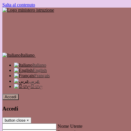
Salta al contenuto
Italiano
Italiano
English
Français
عربى
සිංහල
Accedi
Accedi
button close
×
Nome Utente