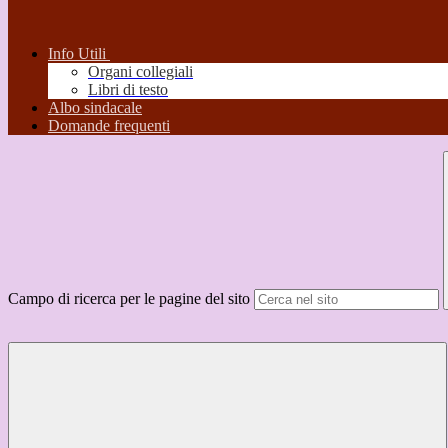
Info Utili
Organi collegiali
Libri di testo
Albo sindacale
Domande frequenti
Campo di ricerca per le pagine del sito