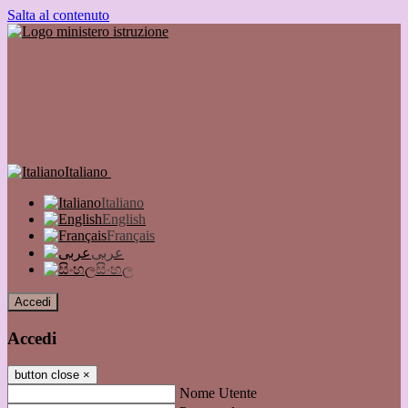
Salta al contenuto
Italiano
Italiano
English
Français
عربى
සිංහල
Accedi
Accedi
button close
×
Nome Utente