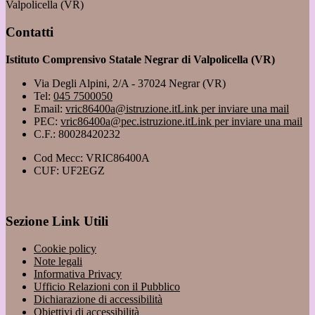
Valpolicella (VR)
Contatti
Istituto Comprensivo Statale Negrar di Valpolicella (VR)
Via Degli Alpini, 2/A - 37024 Negrar (VR)
Tel:
045 7500050
Email:
vric86400a@istruzione.it
Link per inviare una mail
PEC:
vric86400a@pec.istruzione.it
Link per inviare una mail
C.F.: 80028420232
Cod Mecc: VRIC86400A
CUF: UF2EGZ
Sezione Link Utili
Cookie policy
Note legali
Informativa Privacy
Ufficio Relazioni con il Pubblico
Dichiarazione di accessibilità
Obiettivi di accessibilità