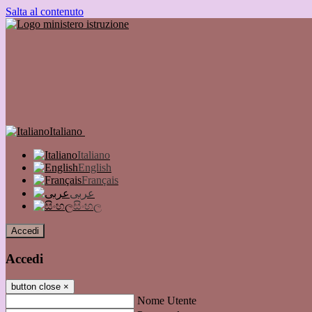
Salta al contenuto
Italiano
Italiano
English
Français
عربى
සිංහල
Accedi
Accedi
button close
×
Nome Utente