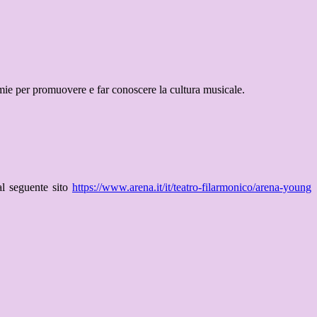
emie per promuovere e far conoscere la cultura musicale.
l seguente sito
https://www.arena.it/it/
teatro-filarmonico/arena-young