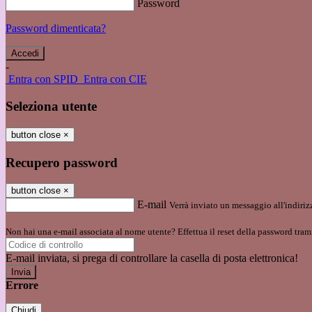
Password
Password dimenticata?
-
Entra con SPID
Entra con CIE
Seleziona utente
button close
×
Recupero password
button close
×
E-mail
Verrà inviato un messaggio all'indirizz
Non hai una e-mail associata al nome utente? Effettua il reset della password tram
E-mail inviata, si prega di controllare la casella di posta elettronica!
Errore
Chiudi