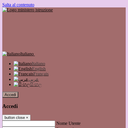
Salta al contenuto
Italiano
Italiano
English
Français
عربى
සිංහල
Accedi
Accedi
button close
×
Nome Utente