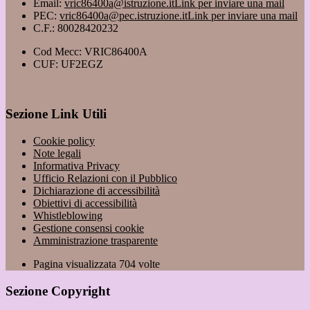
Email:
vric86400a@istruzione.it
Link per inviare una mail
PEC:
vric86400a@pec.istruzione.it
Link per inviare una mail
C.F.: 80028420232
Cod Mecc: VRIC86400A
CUF: UF2EGZ
Sezione Link Utili
Cookie policy
Note legali
Informativa Privacy
Ufficio Relazioni con il Pubblico
Dichiarazione di accessibilità
Obiettivi di accessibilità
Whistleblowing
Gestione consensi cookie
Amministrazione trasparente
Pagina visualizzata
704
volte
Sezione Copyright