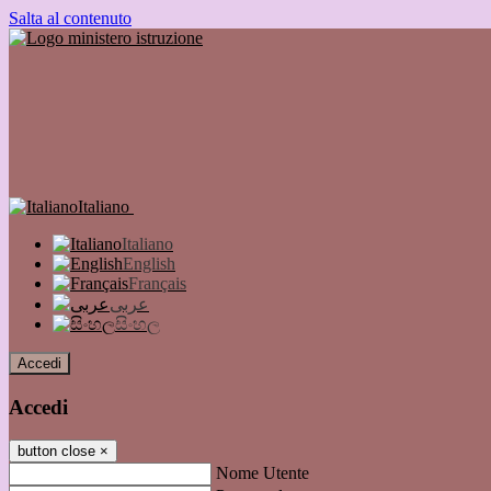
Salta al contenuto
Italiano
Italiano
English
Français
عربى
සිංහල
Accedi
Accedi
button close
×
Nome Utente