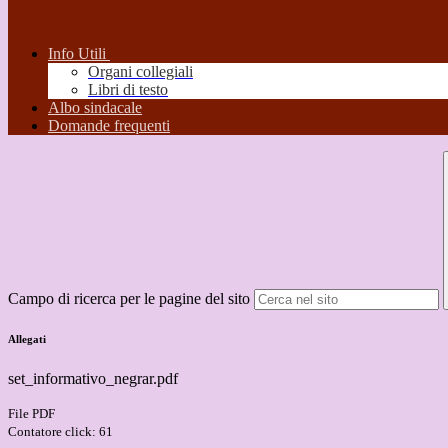
Info Utili
Organi collegiali
Libri di testo
Albo sindacale
Domande frequenti
Campo di ricerca per le pagine del sito
Allegati
set_informativo_negrar.pdf
File PDF
Contatore click: 61