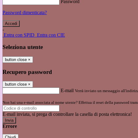
Password
Password dimenticata?
-
Entra con SPID
Entra con CIE
Seleziona utente
button close
×
Recupero password
button close
×
E-mail
Verrà inviato un messaggio all'indirizz
Non hai una e-mail associata al nome utente? Effettua il reset della password tram
E-mail inviata, si prega di controllare la casella di posta elettronica!
Errore
Chiudi