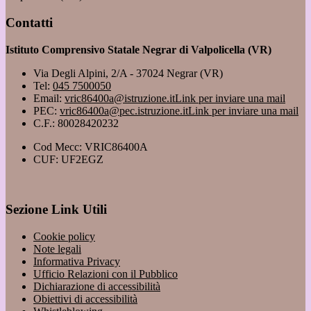
Contatti
Istituto Comprensivo Statale Negrar di Valpolicella (VR)
Via Degli Alpini, 2/A - 37024 Negrar (VR)
Tel:
045 7500050
Email:
vric86400a@istruzione.it
Link per inviare una mail
PEC:
vric86400a@pec.istruzione.it
Link per inviare una mail
C.F.: 80028420232
Cod Mecc: VRIC86400A
CUF: UF2EGZ
Sezione Link Utili
Cookie policy
Note legali
Informativa Privacy
Ufficio Relazioni con il Pubblico
Dichiarazione di accessibilità
Obiettivi di accessibilità