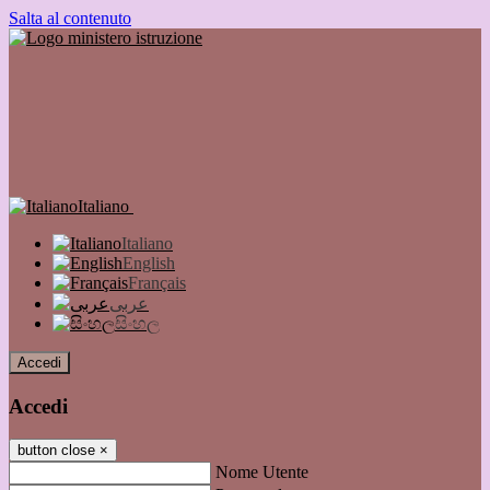
Salta al contenuto
Italiano
Italiano
English
Français
عربى
සිංහල
Accedi
Accedi
button close
×
Nome Utente