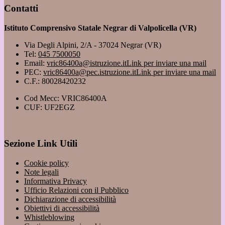
Contatti
Istituto Comprensivo Statale Negrar di Valpolicella (VR)
Via Degli Alpini, 2/A - 37024 Negrar (VR)
Tel:
045 7500050
Email:
vric86400a@istruzione.it
Link per inviare una mail
PEC:
vric86400a@pec.istruzione.it
Link per inviare una mail
C.F.: 80028420232
Cod Mecc: VRIC86400A
CUF: UF2EGZ
Sezione Link Utili
Cookie policy
Note legali
Informativa Privacy
Ufficio Relazioni con il Pubblico
Dichiarazione di accessibilità
Obiettivi di accessibilità
Whistleblowing