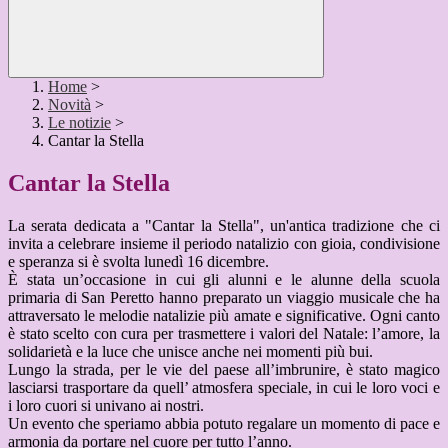
Home
>
Novità
>
Le notizie
>
Cantar la Stella
Cantar la Stella
La serata dedicata a "Cantar la Stella", un'antica tradizione che ci
invita a
celebrare insieme il periodo natalizio con gioia, condivisione
e speranza si è
svolta lunedì 16 dicembre.
È stata un’occasione in cui gli alunni e le alunne della scuola
primaria di San Peretto hanno
preparato un viaggio musicale che ha
attraversato le melodie natalizie più
amate e significative. Ogni canto
è stato scelto con cura per trasmettere i
valori del Natale: l’amore, la
solidarietà e la luce che unisce anche nei
momenti più bui.
Lungo la strada, per le vie del paese all’imbrunire, è stato magico
lasciarsi
trasportare da quell’ atmosfera speciale, in cui le loro voci e
i loro cuori si
univano ai nostri.
Un evento che speriamo abbia potuto regalare un momento di pace e
armonia da portare nel cuore per tutto l’anno.