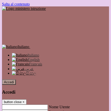
Salta al contenuto
Italiano
Italiano
English
Français
عربى
සිංහල
Accedi
Accedi
button close
×
Nome Utente