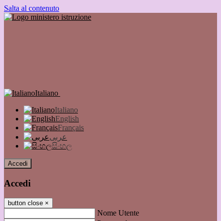
Salta al contenuto
Italiano
Italiano
English
Français
عربى
සිංහල
Accedi
Accedi
button close
×
Nome Utente