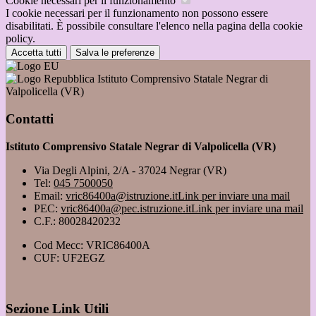
Cookie necessari per il funzionamento
I cookie necessari per il funzionamento non possono essere
disabilitati. È possibile consultare l'elenco nella pagina della cookie
policy.
Accetta tutti
Salva le preferenze
Istituto Comprensivo Statale Negrar di
Valpolicella (VR)
Contatti
Istituto Comprensivo Statale Negrar di Valpolicella (VR)
Via Degli Alpini, 2/A - 37024 Negrar (VR)
Tel:
045 7500050
Email:
vric86400a@istruzione.it
Link per inviare una mail
PEC:
vric86400a@pec.istruzione.it
Link per inviare una mail
C.F.: 80028420232
Cod Mecc: VRIC86400A
CUF: UF2EGZ
Sezione Link Utili