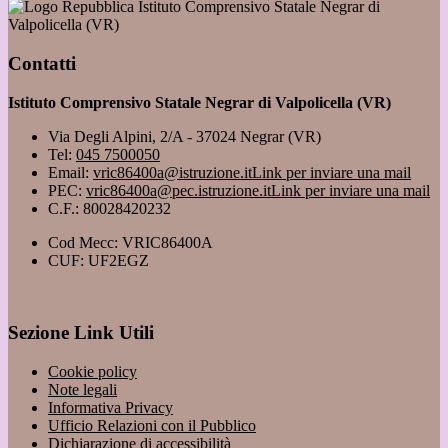
Istituto Comprensivo Statale Negrar di
Valpolicella (VR)
Contatti
Istituto Comprensivo Statale Negrar di Valpolicella (VR)
Via Degli Alpini, 2/A - 37024 Negrar (VR)
Tel:
045 7500050
Email:
vric86400a@istruzione.it
Link per inviare una mail
PEC:
vric86400a@pec.istruzione.it
Link per inviare una mail
C.F.: 80028420232
Cod Mecc: VRIC86400A
CUF: UF2EGZ
Sezione Link Utili
Cookie policy
Note legali
Informativa Privacy
Ufficio Relazioni con il Pubblico
Dichiarazione di accessibilità