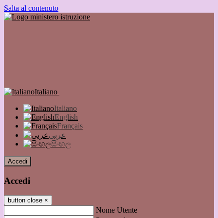
Salta al contenuto
Italiano
Italiano
English
Français
عربى
සිංහල
Accedi
Accedi
button close
×
Nome Utente