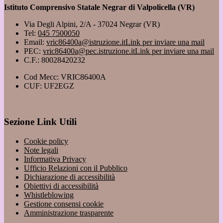
Istituto Comprensivo Statale Negrar di Valpolicella (VR)
Via Degli Alpini, 2/A - 37024 Negrar (VR)
Tel:
045 7500050
Email:
vric86400a@istruzione.it
Link per inviare una mail
PEC:
vric86400a@pec.istruzione.it
Link per inviare una mail
C.F.: 80028420232
Cod Mecc: VRIC86400A
CUF: UF2EGZ
Sezione Link Utili
Cookie policy
Note legali
Informativa Privacy
Ufficio Relazioni con il Pubblico
Dichiarazione di accessibilità
Obiettivi di accessibilità
Whistleblowing
Gestione consensi cookie
Amministrazione trasparente