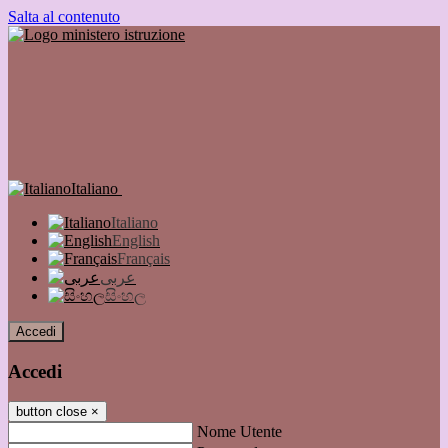
Salta al contenuto
Italiano
Italiano
English
Français
عربى
සිංහල
Accedi
Accedi
button close
×
Nome Utente