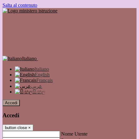
Salta al contenuto
Italiano
Italiano
English
Français
عربى
සිංහල
Accedi
Accedi
button close
×
Nome Utente