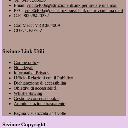
Tel:
045 7500050
Email:
vric86400a@istruzione.it
Link per inviare una mail
PEC:
vric86400a@pec.istruzione.it
Link per inviare una mail
C.F.: 80028420232
Cod Mecc: VRIC86400A
CUF: UF2EGZ
Sezione Link Utili
Cookie policy
Note legali
Informativa Privacy
Ufficio Relazioni con il Pubblico
Dichiarazione di accessibilità
Obiettivi di accessibilità
Whistleblowing
Gestione consensi cookie
Amministrazione trasparente
Pagina visualizzata
344
volte
Sezione Copyright