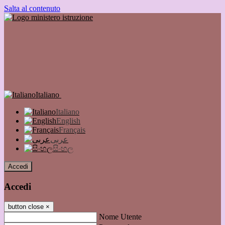
Salta al contenuto
Italiano
Italiano
English
Français
عربى
සිංහල
Accedi
Accedi
button close
×
Nome Utente