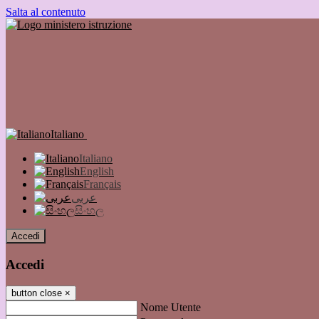
Salta al contenuto
Italiano
Italiano
English
Français
عربى
සිංහල
Accedi
Accedi
button close
×
Nome Utente