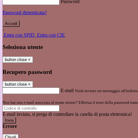
Password
Password dimenticata?
-
Entra con SPID
Entra con CIE
Seleziona utente
button close
×
Recupero password
button close
×
E-mail
Verrà inviato un messaggio all'indirizz
Non hai una e-mail associata al nome utente? Effettua il reset della password tram
E-mail inviata, si prega di controllare la casella di posta elettronica!
Errore
Chiudi