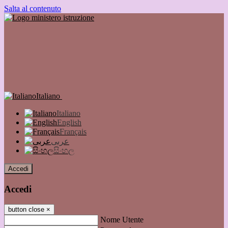
Salta al contenuto
Italiano
Italiano
English
Français
عربى
සිංහල
Accedi
Accedi
button close
×
Nome Utente