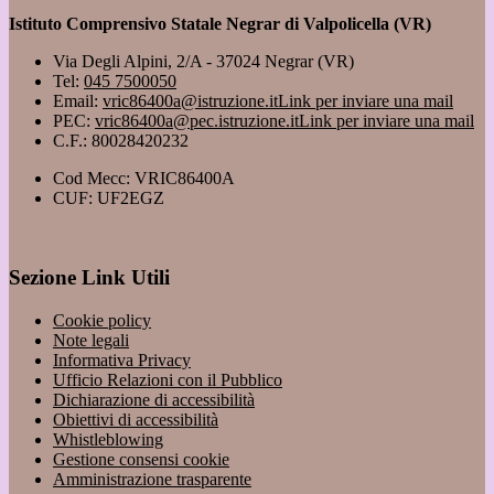
Istituto Comprensivo Statale Negrar di Valpolicella (VR)
Via Degli Alpini, 2/A - 37024 Negrar (VR)
Tel:
045 7500050
Email:
vric86400a@istruzione.it
Link per inviare una mail
PEC:
vric86400a@pec.istruzione.it
Link per inviare una mail
C.F.: 80028420232
Cod Mecc: VRIC86400A
CUF: UF2EGZ
Sezione Link Utili
Cookie policy
Note legali
Informativa Privacy
Ufficio Relazioni con il Pubblico
Dichiarazione di accessibilità
Obiettivi di accessibilità
Whistleblowing
Gestione consensi cookie
Amministrazione trasparente