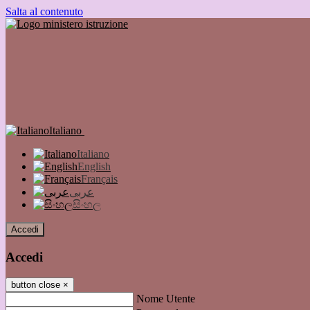
Salta al contenuto
Italiano
Italiano
English
Français
عربى
සිංහල
Accedi
Accedi
button close
×
Nome Utente