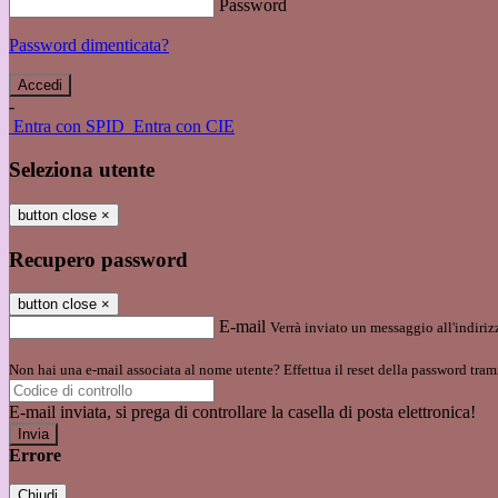
Password
Password dimenticata?
-
Entra con SPID
Entra con CIE
Seleziona utente
button close
×
Recupero password
button close
×
E-mail
Verrà inviato un messaggio all'indirizz
Non hai una e-mail associata al nome utente? Effettua il reset della password tram
E-mail inviata, si prega di controllare la casella di posta elettronica!
Errore
Chiudi