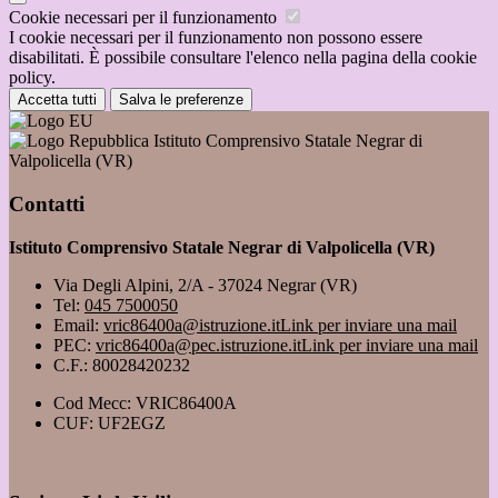
Cookie necessari per il funzionamento
I cookie necessari per il funzionamento non possono essere
disabilitati. È possibile consultare l'elenco nella pagina della cookie
policy.
Accetta tutti
Salva le preferenze
Istituto Comprensivo Statale Negrar di
Valpolicella (VR)
Contatti
Istituto Comprensivo Statale Negrar di Valpolicella (VR)
Via Degli Alpini, 2/A - 37024 Negrar (VR)
Tel:
045 7500050
Email:
vric86400a@istruzione.it
Link per inviare una mail
PEC:
vric86400a@pec.istruzione.it
Link per inviare una mail
C.F.: 80028420232
Cod Mecc: VRIC86400A
CUF: UF2EGZ