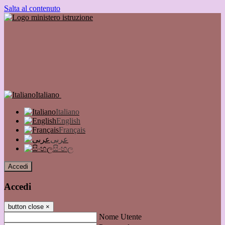
Salta al contenuto
Italiano
Italiano
English
Français
عربى
සිංහල
Accedi
Accedi
button close
×
Nome Utente