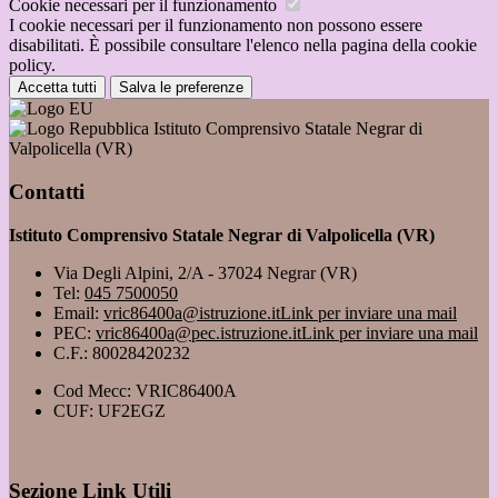
Cookie necessari per il funzionamento
I cookie necessari per il funzionamento non possono essere
disabilitati. È possibile consultare l'elenco nella pagina della cookie
policy.
Accetta tutti
Salva le preferenze
Istituto Comprensivo Statale Negrar di
Valpolicella (VR)
Contatti
Istituto Comprensivo Statale Negrar di Valpolicella (VR)
Via Degli Alpini, 2/A - 37024 Negrar (VR)
Tel:
045 7500050
Email:
vric86400a@istruzione.it
Link per inviare una mail
PEC:
vric86400a@pec.istruzione.it
Link per inviare una mail
C.F.: 80028420232
Cod Mecc: VRIC86400A
CUF: UF2EGZ
Sezione Link Utili