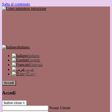
Salta al contenuto
Italiano
Italiano
English
Français
عربى
සිංහල
Accedi
Accedi
button close
×
Nome Utente