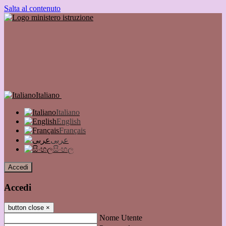
Salta al contenuto
Italiano
Italiano
English
Français
عربى
සිංහල
Accedi
Accedi
button close
×
Nome Utente