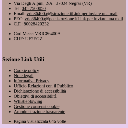
Via Degli Alpini, 2/A - 37024 Negrar (VR)
Tel:
045 7500050
Email:
vric86400a@istruzione.it
Link per inviare una mail
PEC:
vric86400a@pec.istruzione.it
Link per inviare una mail
C.F.: 80028420232
Cod Mecc: VRIC86400A
CUF: UF2EGZ
Sezione Link Utili
Cookie policy
Note legali
Informativa Privacy
Ufficio Relazioni con il Pubblico
Dichiarazione di accessibilità
Obiettivi di accessibilità
Whistleblowing
Gestione consensi cookie
Amministrazione trasparente
Pagina visualizzata
646
volte