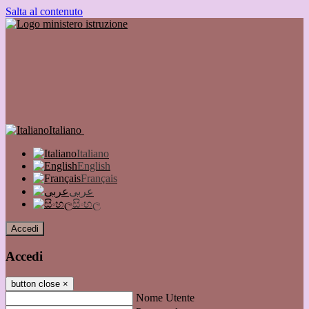
Salta al contenuto
Italiano
Italiano
English
Français
عربى
සිංහල
Accedi
Accedi
button close
×
Nome Utente