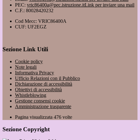
PEC:
vric86400a@pec.istruzione.it
Link per inviare una mail
C.F.: 80028420232
Cod Mecc: VRIC86400A
CUF: UF2EGZ
Sezione Link Utili
Cookie policy
Note legali
Informativa Privacy
Ufficio Relazioni con il Pubblico
Dichiarazione di accessibilità
Obiettivi di accessibilità
Whistleblowing
Gestione consensi cookie
Amministrazione trasparente
Pagina visualizzata
476
volte
Sezione Copyright