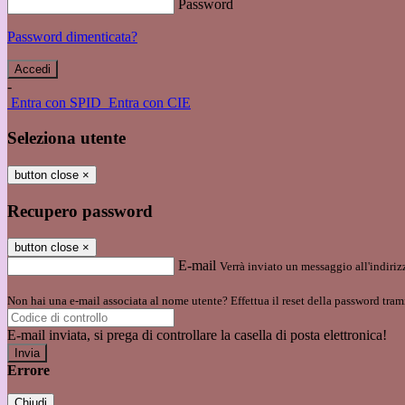
Password
Password dimenticata?
-
Entra con SPID
Entra con CIE
Seleziona utente
button close
×
Recupero password
button close
×
E-mail
Verrà inviato un messaggio all'indirizz
Non hai una e-mail associata al nome utente? Effettua il reset della password tram
E-mail inviata, si prega di controllare la casella di posta elettronica!
Errore
Chiudi