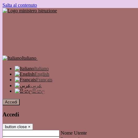
Salta al contenuto
Italiano
Italiano
English
Français
عربى
සිංහල
Accedi
Accedi
button close
×
Nome Utente