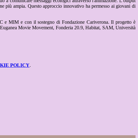
ando a comunicare messaggi ecologici attraverso l'animazione.
L'output
ione più ampia.
Questo approccio innovativo ha permesso ai giovani di
 e MIM e con il sostegno di Fondazione Cariverona. Il progetto è
a, Euganea Movie Movement, Fonderia 20.9, Habitat, SAM, Università
KIE POLICY
.