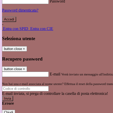
Password
Password dimenticata?
-
Entra con SPID
Entra con CIE
Seleziona utente
button close
×
Recupero password
button close
×
E-mail
Verrà inviato un messaggio all'indirizz
Non hai una e-mail associata al nome utente? Effettua il reset della password tram
E-mail inviata, si prega di controllare la casella di posta elettronica!
Errore
Chiudi