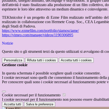
pixilation, disegno animato, decoupage e stop-motion.
Il gruppo clas
dell'attività è stato finalizzato alla produzione di un film collettivo,
esprimere le loro idee attraverso un medium dinamico e coinvolgente.
TEKhnicolor è un progetto di Ezme Film realizzato nell’ambito d
realizzato in collaborazione con Hermete Coop. Soc., CEA Legambie
degli Studi di Padova.
https://www.ezmefilm.com/
portfolio/siamosciame/
https://vimeo.com/manage/
videos/1190306895
Notizie
Questo sito o gli strumenti terzi da questo utilizzati si avvalgono di coo
Personalizza
Rifiuta tutti
i cookies
Accetta tutti
i cookies
Gestione cookie
In questa schermata è possibile scegliere quali cookie consentire.
I cookie necessari sono quelli che consentono il funzionamento della pi
Per conoscere quali sono i cookie necessari al funzionamento potete v
Cookie necessari per il funzionamento
I cookie necessari per il funzionamento non possono essere disabilitati.
Accetta tutti
Salva le preferenze