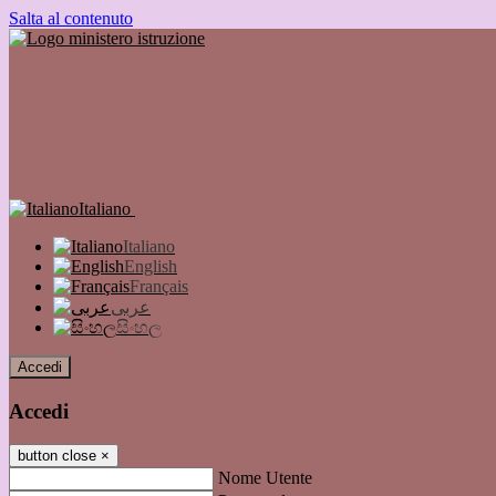
Salta al contenuto
Italiano
Italiano
English
Français
عربى
සිංහල
Accedi
Accedi
button close
×
Nome Utente