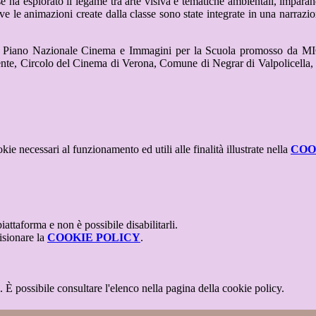
se ha esplorato il legame tra arte visiva e tematiche ambientali, impar
 dove le animazioni create dalla classe sono state integrate in una narraz
el Piano Nazionale Cinema e Immagini per la Scuola promosso da MIC
nte, Circolo del Cinema di Verona, Comune di Negrar di Valpolicell
kie necessari al funzionamento ed utili alle finalità illustrate nella
COO
attaforma e non è possibile disabilitarli.
isionare la
COOKIE POLICY
.
 È possibile consultare l'elenco nella pagina della cookie policy.