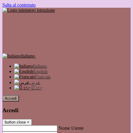
Salta al contenuto
Italiano
Italiano
English
Français
عربى
සිංහල
Accedi
Accedi
button close
×
Nome Utente