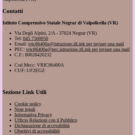
Contatti
Istituto Comprensivo Statale Negrar di Valpolicella (VR)
Via Degli Alpini, 2/A - 37024 Negrar (VR)
Tel:
045 7500050
Email:
vric86400a@istruzione.it
Link per inviare una mail
PEC:
vric86400a@pec.istruzione.it
Link per inviare una mail
C.F.: 80028420232
Cod Mecc: VRIC86400A
CUF: UF2EGZ
Sezione Link Utili
Cookie policy
Note legali
Informativa Privacy
Ufficio Relazioni con il Pubblico
Dichiarazione di accessibilità
Obiettivi di accessibilità