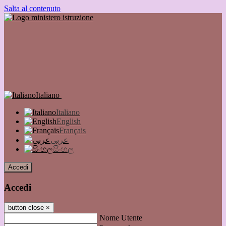
Salta al contenuto
Italiano
Italiano
English
Français
عربى
සිංහල
Accedi
Accedi
button close
×
Nome Utente