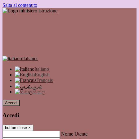
Salta al contenuto
Italiano
Italiano
English
Français
عربى
සිංහල
Accedi
Accedi
button close
×
Nome Utente