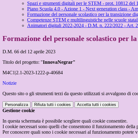
Spazi e strumenti digitali per le STEM - prot. 10812 del
Piano Scuola 4.0 - Azione 1 - Next generation class - Am
Formazione del personale scolastico per la transizione dig
Competenze STEM e multilinguistiche nelle scuole statali
Animatori digitali 2022-2024 - D.M. n. 222/2022 - Art. 2
Formazione del personale scolastico per la 
D.M. 66 del 12 aprile 2023
Titolo del progetto: "
InnovaNegrar"
M4C1|2.1-2023-1222-p-40684
Notizie
Questo sito o gli strumenti terzi da questo utilizzati si avvalgono di coo
Personalizza
Rifiuta tutti
i cookies
Accetta tutti
i cookies
Gestione cookie
In questa schermata è possibile scegliere quali cookie consentire.
I cookie necessari sono quelli che consentono il funzionamento della pi
Per conoscere quali sono i cookie necessari al funzionamento potete v