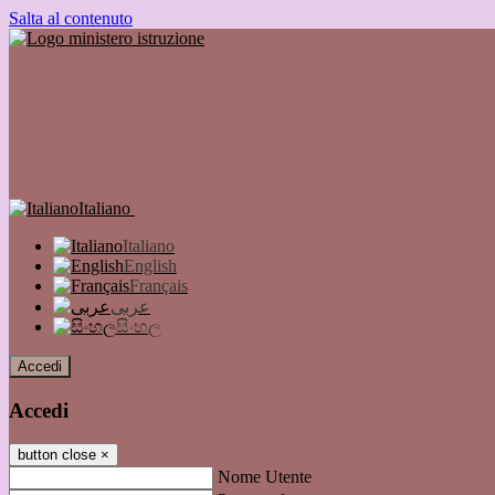
Salta al contenuto
Italiano
Italiano
English
Français
عربى
සිංහල
Accedi
Accedi
button close
×
Nome Utente