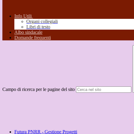
Info Utili
Organi collegiali
Libri di testo
Albo sindacale
Domande frequenti
Campo di ricerca per le pagine del sito
Futura PNRR - Gestione Progetti