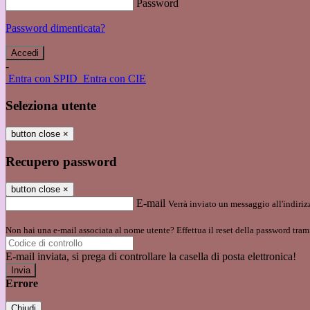
Password
Password dimenticata?
-
Entra con SPID
Entra con CIE
Seleziona utente
button close
×
Recupero password
button close
×
E-mail
Verrà inviato un messaggio all'indirizz
Non hai una e-mail associata al nome utente? Effettua il reset della password tram
E-mail inviata, si prega di controllare la casella di posta elettronica!
Errore
Chiudi