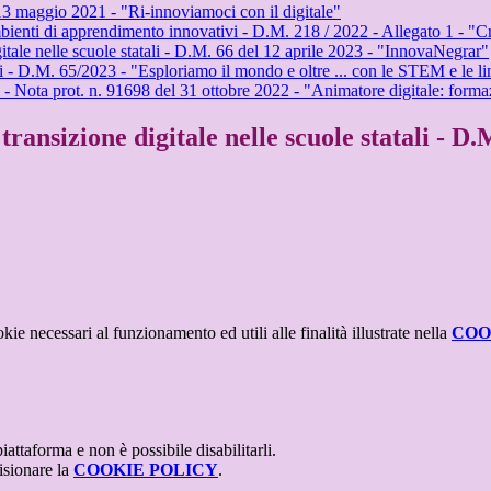
 13 maggio 2021 - "Ri-innoviamoci con il digitale"
bienti di apprendimento innovativi - D.M. 218 / 2022 - Allegato 1 - "Cr
itale nelle scuole statali - D.M. 66 del 12 aprile 2023 - "InnovaNegrar"
 - D.M. 65/2023 - "Esploriamo il mondo e oltre ... con le STEM e le l
 - Nota prot. n. 91698 del 31 ottobre 2022 - "Animatore digitale: forma
transizione digitale nelle scuole statali - 
kie necessari al funzionamento ed utili alle finalità illustrate nella
COO
attaforma e non è possibile disabilitarli.
isionare la
COOKIE POLICY
.