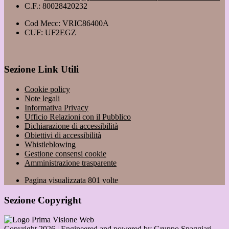
C.F.: 80028420232
Cod Mecc: VRIC86400A
CUF: UF2EGZ
Sezione Link Utili
Cookie policy
Note legali
Informativa Privacy
Ufficio Relazioni con il Pubblico
Dichiarazione di accessibilità
Obiettivi di accessibilità
Whistleblowing
Gestione consensi cookie
Amministrazione trasparente
Pagina visualizzata
801
volte
Sezione Copyright
Copyright 2026 | Engineered and powered by Gruppo Spaggiari