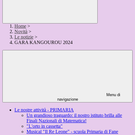
Home
>
Novità
>
Le notizie
>
GARA KANGOUROU 2024
Menu di
navigazione
Le nostre attività - PRIMARIA
Un grandioso traguardo: il nostro istituto brilla alle
Finali Nazionali di Matematica!
"L'orto in cassetta"
Musical "Il Re Leone" - scuola Primaria di Fane