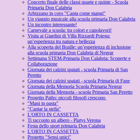
Concerto finale delle classi quarte e quinte - Scuola
Primaria Don Calabria
Arbizzano in coro "Canta come mangi"
Un viaggio musicale alla scuola primaria Don Calabria
Un incontro interessante!
Carnevale a scuola: tra colori e capolavori!
Visita ai Giardini di Villa Rizzardi Poiega:
un’esperienza tra natura e bellezza
Alla scoperta del Braille: un’esperienza di inclusione
alla scuola primaria Don Calabria di Negrar
Settimana STEM-Primaria Don Calabria: Scoperte e
Collaborazione
Giornata dei calzini spaiati - scuola Primaria di San
Peretto
Giornata dei calzini spaiati - scuola Primaria di Fane
Giornata della Memoria Scuola Primaria Negrar
Giornata della Memoria - scuola Primaria San Peretto
Progetto Paths: piccoli filosofi crescono
"Mani in pasta"
"Cantar la stella"
L'ORTO IN CASSETTA
Ti racconto un albero - Platys Verona
Festa dello sport primaria Don Calabria
L'ORTO IN CASSETTA
Progetto "Sensi unici"