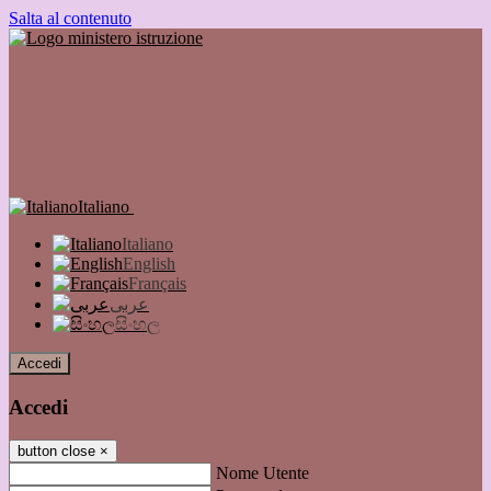
Salta al contenuto
Italiano
Italiano
English
Français
عربى
සිංහල
Accedi
Accedi
button close
×
Nome Utente