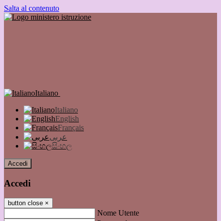
Salta al contenuto
Italiano
Italiano
English
Français
عربى
සිංහල
Accedi
Accedi
button close
×
Nome Utente