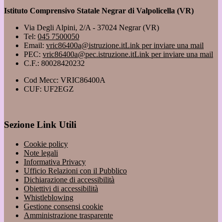
Istituto Comprensivo Statale Negrar di Valpolicella (VR)
Via Degli Alpini, 2/A - 37024 Negrar (VR)
Tel:
045 7500050
Email:
vric86400a@istruzione.it
Link per inviare una mail
PEC:
vric86400a@pec.istruzione.it
Link per inviare una mail
C.F.: 80028420232
Cod Mecc: VRIC86400A
CUF: UF2EGZ
Sezione Link Utili
Cookie policy
Note legali
Informativa Privacy
Ufficio Relazioni con il Pubblico
Dichiarazione di accessibilità
Obiettivi di accessibilità
Whistleblowing
Gestione consensi cookie
Amministrazione trasparente