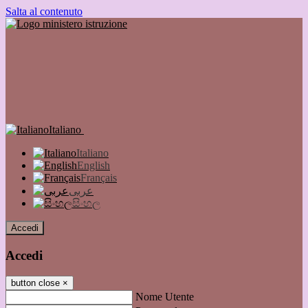
Salta al contenuto
Italiano
Italiano
English
Français
عربى
සිංහල
Accedi
Accedi
button close
×
Nome Utente