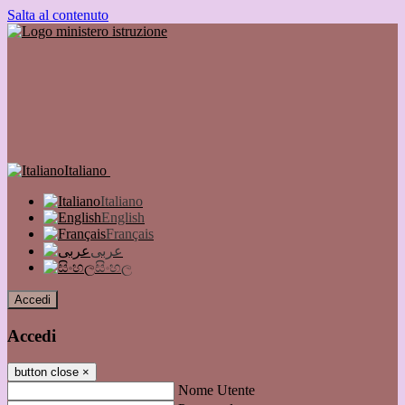
Salta al contenuto
Italiano
Italiano
English
Français
عربى
සිංහල
Accedi
Accedi
button close
×
Nome Utente