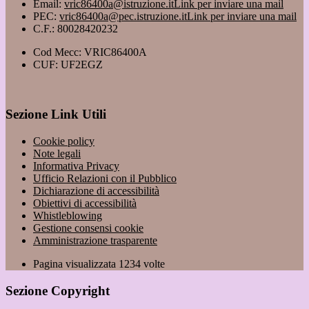
Email:
vric86400a@istruzione.it
Link per inviare una mail
PEC:
vric86400a@pec.istruzione.it
Link per inviare una mail
C.F.: 80028420232
Cod Mecc: VRIC86400A
CUF: UF2EGZ
Sezione Link Utili
Cookie policy
Note legali
Informativa Privacy
Ufficio Relazioni con il Pubblico
Dichiarazione di accessibilità
Obiettivi di accessibilità
Whistleblowing
Gestione consensi cookie
Amministrazione trasparente
Pagina visualizzata
1234
volte
Sezione Copyright