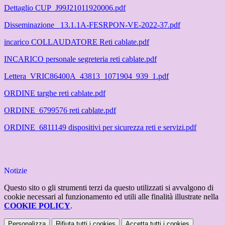
Dettaglio CUP_J99J21011920006.pdf
Disseminazione _13.1.1A-FESRPON-VE-2022-37.pdf
incarico COLLAUDATORE Reti cablate.pdf
INCARICO personale segreteria reti cablate.pdf
Lettera_VRIC86400A_43813_1071904_939_1.pdf
ORDINE targhe reti cablate.pdf
ORDINE_6799576 reti cablate.pdf
ORDINE_6811149 dispositivi per sicurezza reti e servizi.pdf
Notizie
Questo sito o gli strumenti terzi da questo utilizzati si avvalgono di
cookie necessari al funzionamento ed utili alle finalità illustrate nella
COOKIE POLICY
.
Personalizza
Rifiuta tutti
i cookies
Accetta tutti
i cookies