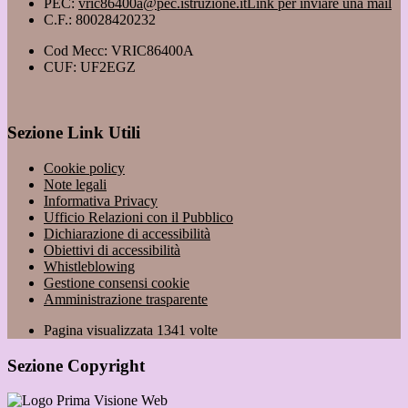
PEC:
vric86400a@pec.istruzione.it
Link per inviare una mail
C.F.: 80028420232
Cod Mecc: VRIC86400A
CUF: UF2EGZ
Sezione Link Utili
Cookie policy
Note legali
Informativa Privacy
Ufficio Relazioni con il Pubblico
Dichiarazione di accessibilità
Obiettivi di accessibilità
Whistleblowing
Gestione consensi cookie
Amministrazione trasparente
Pagina visualizzata
1341
volte
Sezione Copyright