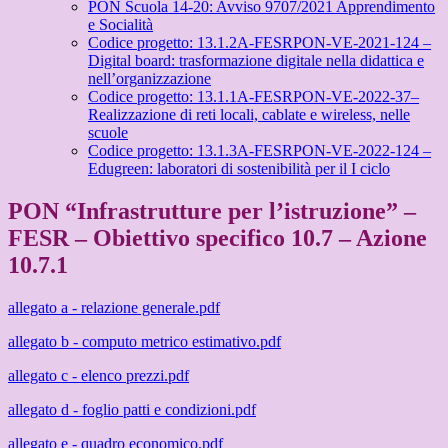
PON Scuola 14-20: Avviso 9707/2021 Apprendimento
e Socialità
Codice progetto: 13.1.2A-FESRPON-VE-2021-124 –
Digital board: trasformazione digitale nella didattica e
nell’organizzazione
Codice progetto: 13.1.1A-FESRPON-VE-2022-37–
Realizzazione di reti locali, cablate e wireless, nelle
scuole
Codice progetto: 13.1.3A-FESRPON-VE-2022-124 –
Edugreen: laboratori di sostenibilità per il I ciclo
PON “Infrastrutture per l’istruzione” –
FESR – Obiettivo specifico 10.7 – Azione
10.7.1
allegato a - relazione generale.pdf
allegato b - computo metrico estimativo.pdf
allegato c - elenco prezzi.pdf
allegato d - foglio patti e condizioni.pdf
allegato e - quadro economico.pdf