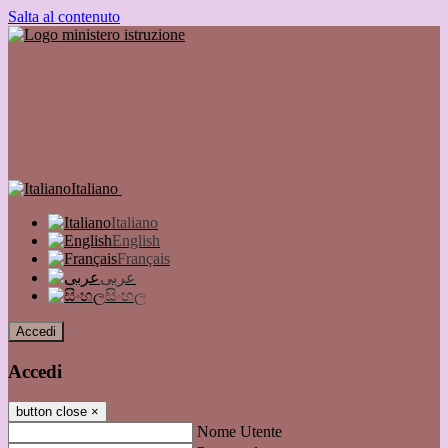
Salta al contenuto
Italiano
Italiano
English
Français
عربى
සිංහල
Accedi
Accedi
button close
×
Nome Utente