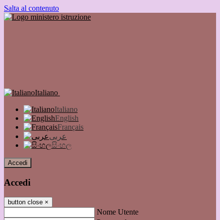
Salta al contenuto
Italiano
Italiano
English
Français
عربى
සිංහල
Accedi
Accedi
button close
×
Nome Utente