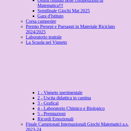
Ottimi risultati nelle competizioni di
Matematica!!!
Semifinale Giochi Mat 2025
Gara d'Istituto
Corsa campestre
Premio Presepi e Paesaggi in Materiale Riciclato
2024/2025
Laboratorio teatrale
La Scuola nel Vigneto
1 - Vigneto sperimentale
2 - Uscita didattica in cantina
3 - Grafical
4 - Laboratorio Chimico e Biologico
5 - Premiazioni
Ricordi Emozionali
Finale Campionati Internazionali Giochi Matematici a.s.
2023-24