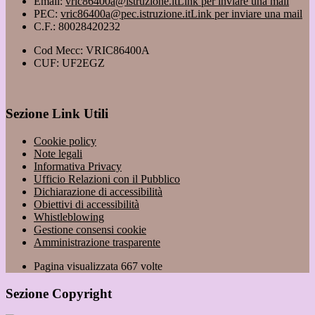
Email:
vric86400a@istruzione.it
Link per inviare una mail
PEC:
vric86400a@pec.istruzione.it
Link per inviare una mail
C.F.: 80028420232
Cod Mecc: VRIC86400A
CUF: UF2EGZ
Sezione Link Utili
Cookie policy
Note legali
Informativa Privacy
Ufficio Relazioni con il Pubblico
Dichiarazione di accessibilità
Obiettivi di accessibilità
Whistleblowing
Gestione consensi cookie
Amministrazione trasparente
Pagina visualizzata
667
volte
Sezione Copyright