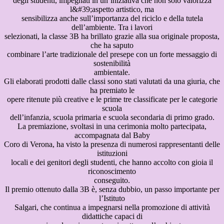
degli studenti, impegnati in un’iniziativa che non solo valorizza
l&#39;aspetto artistico, ma
sensibilizza anche sull’importanza del riciclo e della tutela
dell’ambiente. Tra i lavori
selezionati, la classe 3B ha brillato grazie alla sua originale proposta,
che ha saputo
combinare l’arte tradizionale del presepe con un forte messaggio di
sostenibilità
ambientale.
Gli elaborati prodotti dalle classi sono stati valutati da una giuria, che
ha premiato le
opere ritenute più creative e le prime tre classificate per le categorie
scuola
dell’infanzia, scuola primaria e scuola secondaria di primo grado.
La premiazione, svoltasi in una cerimonia molto partecipata,
accompagnata dal Baby
Coro di Verona, ha visto la presenza di numerosi rappresentanti delle
istituzioni
locali e dei genitori degli studenti, che hanno accolto con gioia il
riconoscimento
conseguito.
Il premio ottenuto dalla 3B è, senza dubbio, un passo importante per
l’Istituto
Salgari, che continua a impegnarsi nella promozione di attività
didattiche capaci di