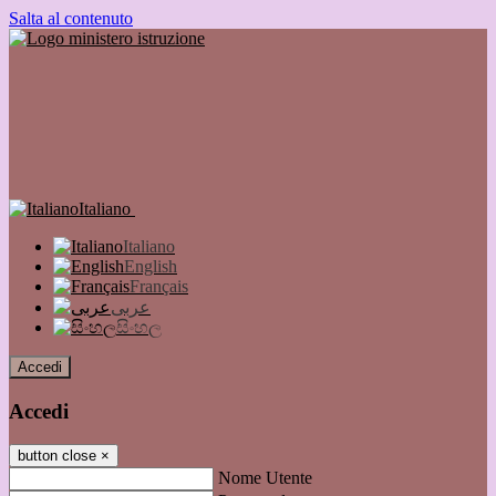
Salta al contenuto
Italiano
Italiano
English
Français
عربى
සිංහල
Accedi
Accedi
button close
×
Nome Utente