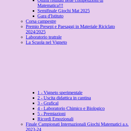
Ottimi risultati nelle competizioni di
Matematica!!!
Semifinale Giochi Mat 2025
Gara d'Istituto
Corsa campestre
Premio Presepi e Paesaggi in Materiale Riciclato
2024/2025
Laboratorio teatrale
La Scuola nel Vigneto
1 - Vigneto sperimentale
2 - Uscita didattica in cantina
3 - Grafical
4 - Laboratorio Chimico e Biologico
5 - Premiazioni
Ricordi Emozionali
Finale Campionati Internazionali Giochi Matematici a.s.
2023-24