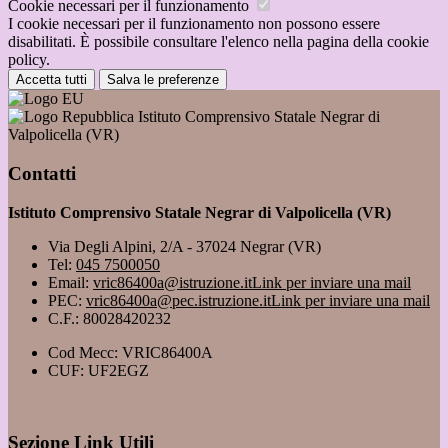
Cookie necessari per il funzionamento
I cookie necessari per il funzionamento non possono essere
disabilitati. È possibile consultare l'elenco nella pagina della cookie
policy.
Accetta tutti
Salva le preferenze
Istituto Comprensivo Statale Negrar di
Valpolicella (VR)
Contatti
Istituto Comprensivo Statale Negrar di Valpolicella (VR)
Via Degli Alpini, 2/A - 37024 Negrar (VR)
Tel:
045 7500050
Email:
vric86400a@istruzione.it
Link per inviare una mail
PEC:
vric86400a@pec.istruzione.it
Link per inviare una mail
C.F.: 80028420232
Cod Mecc: VRIC86400A
CUF: UF2EGZ
Sezione Link Utili