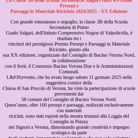
La Classe 3B della Scuola Secondaria Salgari vince il Premio
Presepi e
Paesaggi in Materiale Riciclato 2024/2025 - XX Edizione
Con grande entusiasmo e orgoglio, la classe 3B della Scuola
Secondaria di Primo
Grado Salgari, dell'Istituto Comprensivo Negrar di Valpolicella, è
risultata tra i
vincitori del prestigioso Premio Presepi e Paesaggi in Materiale
Riciclato, giunto alla
sua XX edizione, organizzato dal Consiglio di Bacino Verona Nord,
in collaborazione
con il Serit, il Consorzio Bacino Verona Due e le Amministrazioni
Comunali.
L&#39;evento, che ha avuto luogo sabato 11 gennaio 2025 nella
suggestiva cornice della
Chiesa di San Procolo di Verona, ha visto la partecipazione di scuole
provenienti dai
58 comuni del Consiglio di Bacino Verona Nord.
Quest’anno, oltre 100 presepi e paesaggi, realizzati esclusivamente
con materiali
riciclati, sono stati esposti nella mostra tenutasi alla Loggia del
Consiglio in Piazza
dei Signori a Verona, dimostrando grande creatività e impegno
ecologico da parte