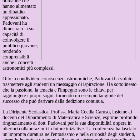
domande che
hanno alimentato
un dibattito
appassionato.
Padovani ha
dimostrato la sua
capacità di
coinvolgere il
pubblico giovane,
rendendo
comprensibili
anche i concetti
astronomici più complessi.
Oltre a condividere conoscenze astronomiche, Padovani ha voluto
trasmettere agli studenti un messaggio di ispirazione. Ha sottolineato
che la passione, la tenacia e l'impegno sono le chiavi per
raggiungere i propri sogni, fornendo un esempio tangibile del
successo che può derivare dalla dedizione continua.
La Dirigente Scolastica, Prof.ssa Maria Cecilia Caruso, insieme ai
docenti del Dipartimento di Matematica e Scienze, esprime profondo
ringraziamento al dott. Padovani per la sua disponibilità e spera in
ulteriori collaborazioni in future iniziative. La conferenza ha lasciato
un'impronta duratura nell'entusiasmo e nella curiosità degli studenti,
aprendo le porte a un mondo di scoperte astronomiche straordinarie.