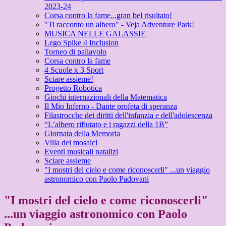
2023-24
Corsa contro la fame...gran bel risultato!
"Ti racconto un albero" - Veja Adventure Park!
MUSICA NELLE GALASSIE
Lego Spike 4 Inclusion
Torneo di pallavolo
Corsa contro la fame
4 Scuole x 3 Sport
Sciare assieme!
Progetto Robotica
Giochi internazionali della Matematica
Il Mio Inferno - Dante profeta di speranza
Filastrocche dei diritti dell'infanzia e dell'adolescenza
“L’albero rifiutato e i ragazzi della 1B”
Giornata della Memoria
Villa dei mosaici
Eventi musicali natalizi
Sciare assieme
"I mostri del cielo e come riconoscerli" ...un viaggio
astronomico con Paolo Padovani
"I mostri del cielo e come riconoscerli"
...un viaggio astronomico con Paolo