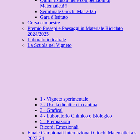
Ottimi risultati nelle competizioni di
Matematica!!!
Semifinale Giochi Mat 2025
Gara d'Istituto
Corsa campestre
Premio Presepi e Paesaggi in Materiale Riciclato
2024/2025
Laboratorio teatrale
La Scuola nel Vigneto
1 - Vigneto sperimentale
2 - Uscita didattica in cantina
3 - Grafical
4 - Laboratorio Chimico e Biologico
5 - Premiazioni
Ricordi Emozionali
Finale Campionati Internazionali Giochi Matematici a.s.
2023-24