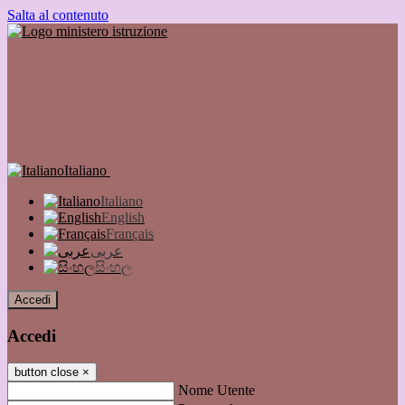
Salta al contenuto
Italiano
Italiano
English
Français
عربى
සිංහල
Accedi
Accedi
button close
×
Nome Utente