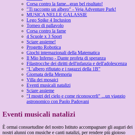
Corsa contro la fame...gran bel risultato!
"Ti racconto un albero" - Veja Adventure Park!
MUSICA NELLE GALASSIE
Lego Spike 4 Inclusion
Torneo di pallavolo
Corsa contro la fame
4 Scuole x 3 Sport
Sciare assieme!
Progetto Robotica
Giochi internazionali della Matematica
Il Mio Inferno - Dante profeta di speranza
Filastrocche dei diritti dell'infanzia e dell'adolescenza
“L’albero rifiutato e i ragazzi della 1B”
Giornata della Memoria
Villa dei mosaici
Eventi musicali natalizi
Sciare assieme
"I mostri del cielo e come riconoscerli" ...un viaggio
astronomico con Paolo Padovani
Eventi musicali natalizi
È ormai consuetudine del nostro Istituto accompagnare gli auguri dei
nostri alunni con musiche e canti natalizi, per rendere più gioioso