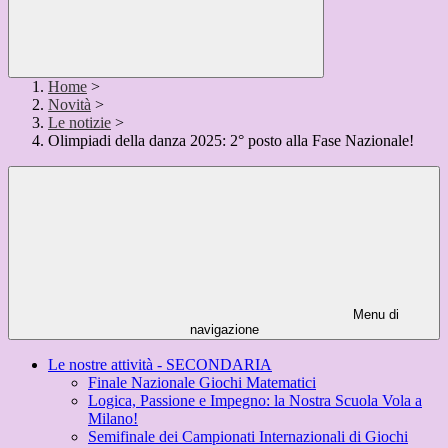
Home
>
Novità
>
Le notizie
>
Olimpiadi della danza 2025: 2° posto alla Fase Nazionale!
Menu di
navigazione
Le nostre attività - SECONDARIA
Finale Nazionale Giochi Matematici
Logica, Passione e Impegno: la Nostra Scuola Vola a
Milano!
Semifinale dei Campionati Internazionali di Giochi