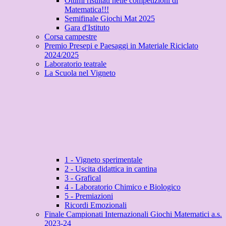
Ottimi risultati nelle competizioni di
Matematica!!!
Semifinale Giochi Mat 2025
Gara d'Istituto
Corsa campestre
Premio Presepi e Paesaggi in Materiale Riciclato
2024/2025
Laboratorio teatrale
La Scuola nel Vigneto
1 - Vigneto sperimentale
2 - Uscita didattica in cantina
3 - Grafical
4 - Laboratorio Chimico e Biologico
5 - Premiazioni
Ricordi Emozionali
Finale Campionati Internazionali Giochi Matematici a.s.
2023-24