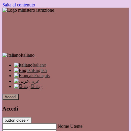
Salta al contenuto
Italiano
Italiano
English
Français
عربى
සිංහල
Accedi
Accedi
button close
×
Nome Utente