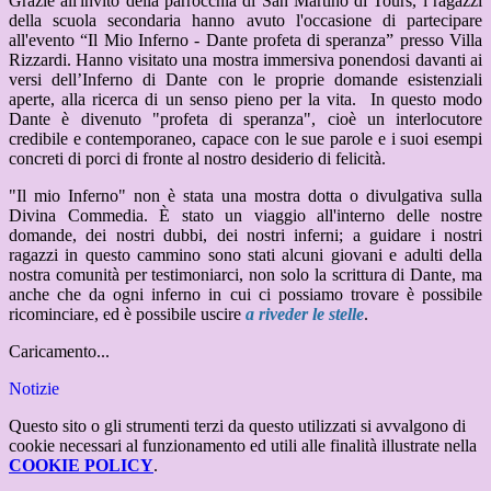
Grazie all'invito della parrocchia di San Martino di Tours, i ragazzi
della scuola secondaria hanno avuto l'occasione di partecipare
all'evento “Il Mio Inferno - Dante profeta di speranza” presso Villa
Rizzardi. Hanno visitato una mostra immersiva ponendosi davanti ai
versi dell’Inferno di Dante con le proprie domande esistenziali
aperte, alla ricerca di un senso pieno per la vita. In questo modo
Dante è divenuto "profeta di speranza", cioè un interlocutore
credibile e contemporaneo, capace con le sue parole e i suoi esempi
concreti di porci di fronte al nostro desiderio di felicità.
"Il mio Inferno" non è stata una mostra dotta o divulgativa sulla
Divina Commedia. È stato un viaggio all'interno delle nostre
domande, dei nostri dubbi, dei nostri inferni; a guidare i nostri
ragazzi in questo cammino sono stati alcuni giovani e adulti della
nostra comunità per testimoniarci, non solo la scrittura di Dante, ma
anche che da ogni inferno in cui ci possiamo trovare è possibile
ricominciare, ed è possibile uscire
a riveder le stelle
.
Caricamento...
Notizie
Questo sito o gli strumenti terzi da questo utilizzati si avvalgono di
cookie necessari al funzionamento ed utili alle finalità illustrate nella
COOKIE POLICY
.