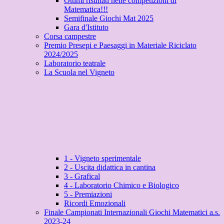
Ottimi risultati nelle competizioni di
Matematica!!!
Semifinale Giochi Mat 2025
Gara d'Istituto
Corsa campestre
Premio Presepi e Paesaggi in Materiale Riciclato
2024/2025
Laboratorio teatrale
La Scuola nel Vigneto
1 - Vigneto sperimentale
2 - Uscita didattica in cantina
3 - Grafical
4 - Laboratorio Chimico e Biologico
5 - Premiazioni
Ricordi Emozionali
Finale Campionati Internazionali Giochi Matematici a.s.
2023-24