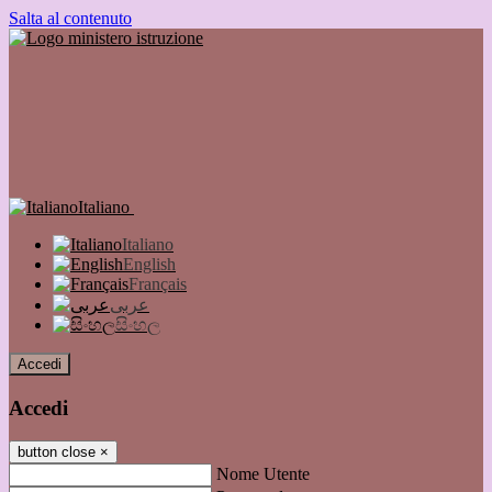
Salta al contenuto
Italiano
Italiano
English
Français
عربى
සිංහල
Accedi
Accedi
button close
×
Nome Utente