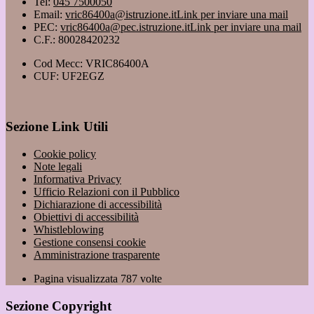
Tel:
045 7500050
Email:
vric86400a@istruzione.it
Link per inviare una mail
PEC:
vric86400a@pec.istruzione.it
Link per inviare una mail
C.F.: 80028420232
Cod Mecc: VRIC86400A
CUF: UF2EGZ
Sezione Link Utili
Cookie policy
Note legali
Informativa Privacy
Ufficio Relazioni con il Pubblico
Dichiarazione di accessibilità
Obiettivi di accessibilità
Whistleblowing
Gestione consensi cookie
Amministrazione trasparente
Pagina visualizzata
787
volte
Sezione Copyright